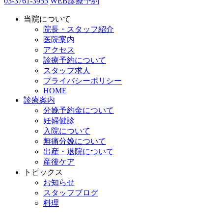
03-3761-3955
WEB診療予約
当院について
院長・スタッフ紹介
医院案内
アクセス
診療予約について
スタッフ求人
プライバシーポリシー
HOME
診療案内
分娩予約金について
妊婦健診
入院について
無痛分娩について
出産・退院について
産後ケア
トピックス
お知らせ
スタッフブログ
料理