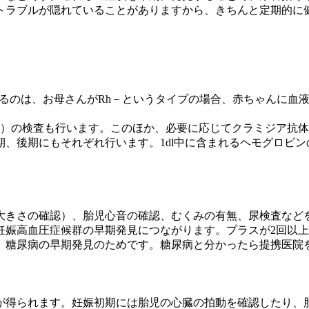
トラブルが隠れていることがありますから、きちんと定期的に
べるのは、お母さんがRh－というタイプの場合、赤ちゃんに血
原）の検査も行います。このほか、必要に応じてクラミジア抗
、後期にもそれぞれ行います。1dl中に含まれるヘモグロビン
大きさの確認）、胎児心音の確認、むくみの有無、尿検査など
妊娠高血圧症候群の早期発見につながります。プラスが2回以
、糖尿病の早期発見のためです。糖尿病と分かったら提携医院
が得られます。妊娠初期には胎児の心臓の拍動を確認したり、